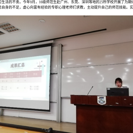
生活的不舍。今年9月，16级师范生赴广州、东莞、深圳等地的25所学校开展了为期
思自身的不足，虚心向富有经验的专职心理老师们求教，主动提升自己的师范技能。