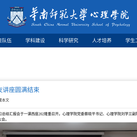
资队伍
学科建设
科学研究
人才培养
学生
友讲座圆满结束
藏本文
师范生实习总结汇报会于一课西座202隆重召开。心理学院党委蔡晓平书记、心理学院刘
大会。