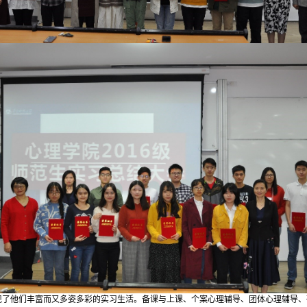
现了他们丰富而又多姿多彩的实习生活。备课与上课、个案心理辅导、团体心理辅导