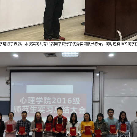
学进行了表彰。本次实习共有13名同学获得了优秀实习队长称号，同时还有18名同