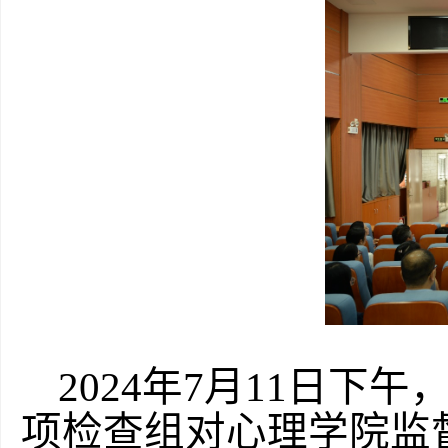
2024年7月11日
项检查组对心理学院监