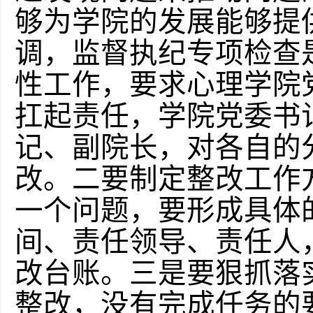
够为学院的发展能够提
调，监督执纪专项检查
性工作，要求心理学院
扛起责任，学院党委书
记、副院长，对各自的
改。二要制定整改工作
一个问题，要形成具体
间、责任领导、责任人
改台账。三是要狠抓落
整改，没有完成任务的