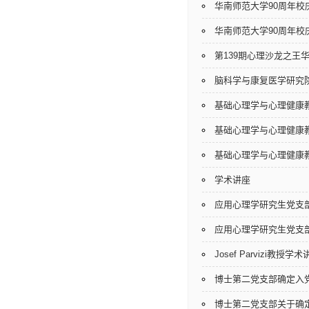
华南师范大学90周年校
华南师范大学90周年校
第139期心理沙龙之王
脑科学与康复医学研究
基础心理学与心理健康
基础心理学与心理健康
基础心理学与心理健康
学术讲座
应用心理学研究生党支
应用心理学研究生党支
Josef Parvizi教授学
博士第二党支部确定入
博士第二党支部关于确