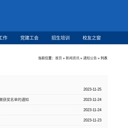
工作
党建工会
招生培训
校友之窗
当前位置：
首页
»
新闻资讯
»
通知公告
» 列表
2023-11-25
决赛获奖名单的通知
2023-11-24
2023-11-24
2023-11-23